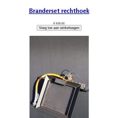
Branderset rechthoek
€ 639,00